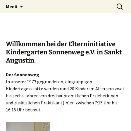
Zum
Suchen
Elterninitiative Kindergarten
Menü
Inhalt
nach:
Sonnenweg e.V.
springen
Willkommen bei der
Elterninitiative
Kindergarten Sonnenweg e.V.
in Sankt
Augustin.
Der Sonnenweg
In unserer 1973 gegründeten, eingruppigen
Kindertagesstätte werden rund 20 Kinder im Alter von zwei
bis sechs Jahren von drei hauptamtlichen Erzieherinnen
und zusätzlichen Praktikant(in)en zwischen 7:15 Uhr bis
16:15 Uhr betreut.